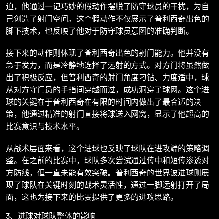
迫，他通过一记巧妙的假动作摆脱了防守球员的干扰，为自
己创造了射门空间。这个假动作不仅展示了普利西奇出色的
脚下技术，也反映了他对于防守球员意图的准确判断。
接下来的动作则体现了普利西奇出色的射门能力。他并没有
急于发力，而是冷静地选择了远射的方式。对方门将虽然做
出了积极反应，但普利西奇的射门角度刁钻、力度适中，球
从对方守门员的手指间穿越而过，成功洞穿了球网。这个进
球的关键在于普利西奇在有限的时间内做出了最合适的决
策，他通过精准的射门直接将球送入网窝，显示了他超高的
比赛意识与技术水平。
从战术层面来看，这个进球也反映了球队在进攻端的策略调
整。在之前的比赛中，球队多次尝试通过传中和短传渗透对
方防线，但一直未能有效突破。普利西奇的世界波进球则展
现了球队在关键时刻的战术灵活性，通过一脚远射打开了局
面，这也为接下来的比赛提供了更多的进攻思路。
3、进球对球队整体的影响