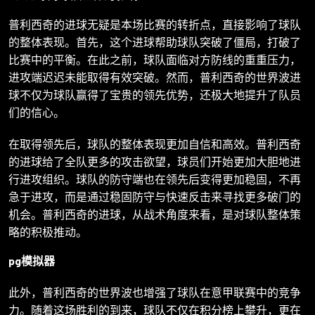
普利西奇的进球无疑是本场比赛的转折点，直接影响了球队
的整体表现。首先，这个进球帮助球队突破了僵局，打破了
比赛中的平衡。在此之前，球队面临对方防线的重重压力，
进攻端迟迟未能取得有效突破。然而，普利西奇的世界波进
球不仅为球队赢得了宝贵的领先优势，还极大地提升了队员
们的信心。
在取得领先后，球队的整体表现更加自信和高效。普利西奇
的进球给了全队更多的攻击欲望，球员们开始更加大胆地进
行进攻组织。球队的防守端也在领先后变得更加稳固，不再
急于进攻，而是通过稳固防守与快速反击来寻找更多破门的
机会。普利西奇的进球，从战术角度来看，是对球队整体策
略的积极推动。
pg模拟器
此外，普利西奇的世界波也增强了球队在意甲联赛中的竞争
力。随着这场胜利的到来，球队不仅在积分榜上攀升，更在