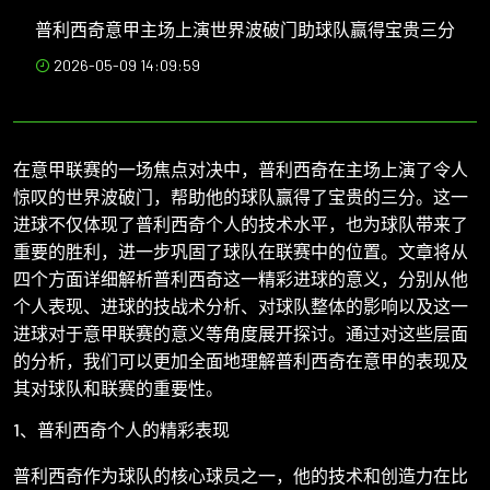
普利西奇意甲主场上演世界波破门助球队赢得宝贵三分
2026-05-09 14:09:59
在意甲联赛的一场焦点对决中，普利西奇在主场上演了令人
惊叹的世界波破门，帮助他的球队赢得了宝贵的三分。这一
进球不仅体现了普利西奇个人的技术水平，也为球队带来了
重要的胜利，进一步巩固了球队在联赛中的位置。文章将从
四个方面详细解析普利西奇这一精彩进球的意义，分别从他
个人表现、进球的技战术分析、对球队整体的影响以及这一
进球对于意甲联赛的意义等角度展开探讨。通过对这些层面
的分析，我们可以更加全面地理解普利西奇在意甲的表现及
其对球队和联赛的重要性。
1、普利西奇个人的精彩表现
普利西奇作为球队的核心球员之一，他的技术和创造力在比