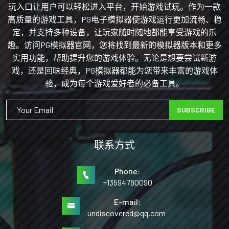
玩入口让用户可以轻松进入平台，开始游戏试玩。作为一款
高质量的游戏工具，PG电子模拟器使游戏运行更加流畅、稳
定，并支持多种设备，让玩家随时随地都能享受游戏的乐
趣。访问PG模拟器官网，您将找到最新的模拟器版本和更多
实用功能，帮助提升您的游戏体验。无论是想要尝试新游
戏，还是回味经典，PG模拟器都能为您带来丰富的游戏体
验，成为每个游戏爱好者的必备工具。
SUBSCRIBE
联系方式
Phone:
+13594780090
E-mail:
undiscovered@qq.com