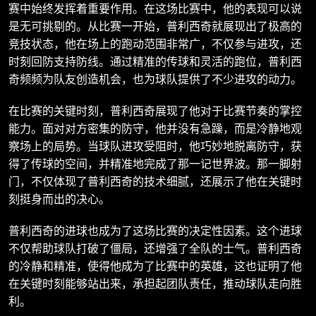
赛中始终发挥着重要作用。在这场比赛中，他的表现可以说
是无可挑剔的。从比赛一开始，普利西奇就展现出了极高的
竞技状态，他在场上的跑动范围非常广，不仅参与进攻，还
时刻回防支持防线。通过精准的传球和灵活的跑位，普利西
奇频频为队友创造机会，也为球队提供了不少进攻的动力。
在比赛的关键时刻，普利西奇展现了他对于比赛节奏的掌控
能力。面对对方密集的防守，他并没有急躁，而是冷静地观
察场上的局势。当球队进攻受阻时，他巧妙地脱离防守，获
得了传球的空间，并精准地完成了那一记世界波。那一脚射
门，不仅体现了普利西奇的技术细腻，还展示了他在关键时
刻挺身而出的决心。
普利西奇的进球也成为了这场比赛的决定性因素。这个进球
不仅帮助球队打破了僵局，还增强了全队的士气。普利西奇
的冷静和精准，使得他成为了比赛中的英雄，这也证明了他
在关键时刻能够站出来，承担起团队责任，推动球队走向胜
利。