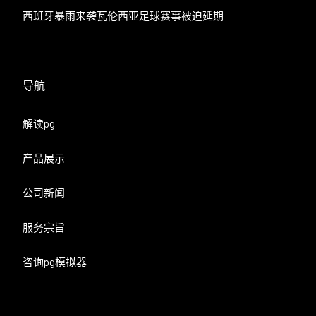
西班牙暴雨来袭瓦伦西亚足球赛事被迫延期
导航
解读pg
产品展示
公司新闻
服务宗旨
咨询pg模拟器