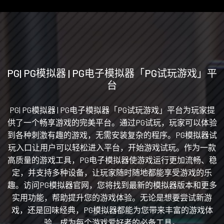
PG| PG模拟器 | PG电子模拟器「PG试玩游戏」平
台
PG| PG模拟器 | PG电子模拟器「PG试玩游戏」平台为玩家提
供了一个畅享游戏的完美平台。通过PG试玩，玩家可以体验
到各种刺激有趣的游戏，无需安装复杂的程序。PG模拟器试
玩入口让用户可以轻松进入平台，开始游戏试玩。作为一款
高质量的游戏工具，PG电子模拟器使游戏运行更加流畅、稳
定，并支持多种设备，让玩家随时随地都能享受游戏的乐
趣。访问PG模拟器官网，您将找到最新的模拟器版本和更多
实用功能，帮助提升您的游戏体验。无论是想要尝试新游
戏，还是回味经典，PG模拟器都能为您带来丰富的游戏体
验，成为每个游戏爱好者的必备工具。