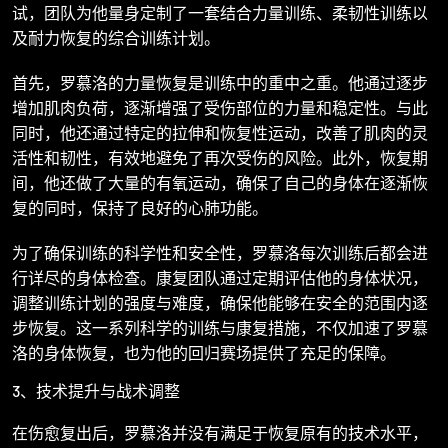
试，团队为他量身定制了一套结合力量训练、柔韧性训练以
及耐力恢复的综合训练计划。
首先，罗慕洛的力量恢复是训练中的重中之重。他通过逐步
增加肌肉负荷，逐渐增强了受伤部位的力量和稳定性。与此
同时，他还通过特定的拉伸和恢复性运动，改善了肌肉的灵
活性和韧性，有效地避免了再次受伤的风险。此外，恢复期
间，他还做了大量的有氧运动，确保了自己的身体在逐渐恢
复的同时，保持了良好的心肺功能。
为了确保训练的科学性和安全性，罗慕洛每次训练后都会进
行详尽的身体检查。康复团队通过定期评估他的身体状况，
调整训练计划的强度与难度，确保他能够在安全的范围内逐
步恢复。这一系列科学的训练与康复措施，不仅加速了罗慕
洛的身体恢复，也为他的回归赛场提供了充足的保障。
3、技术提升与战术调整
在伤愈复出后，罗慕洛并没有满足于恢复原有的技术水平，