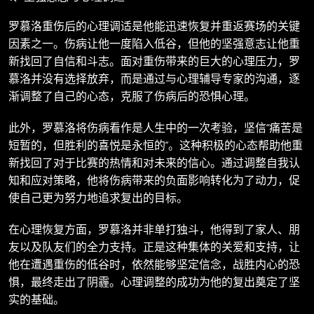
罗慕洛重伤后的心理调适是他能迅速恢复并重返赛场的关键
因素之一。伤病让他一度陷入低谷，但他的坚强意志让他重
新找回了自信和斗志。面对重伤带来的巨大的心理压力，罗
慕洛并没有选择放弃，而是通过与心理辅导专家的沟通，逐
渐调整了自己的心态，克服了伤病后的恐惧心理。
此外，罗慕洛将伤病看作是人生中的一次考验，坚信“痛苦是
短暂的，但胜利的喜悦是永恒的”。这种积极的心态帮助他重
新找回了对于比赛的热情和对未来的信心。通过调整自我认
知和应对策略，他将伤病带来的负面影响转化为了动力，促
使自己更为努力地追求复出的目标。
在心理恢复方面，罗慕洛并非单打独斗，他得到了家人、朋
友以及队友们的全力支持。正是这种集体的关爱和支持，让
他在遭遇重伤的低谷时，依然能够坚定信念，战胜内心的恐
惧，最终走出了阴霾。心理调整的成功为他的复出奠定了坚
实的基础。