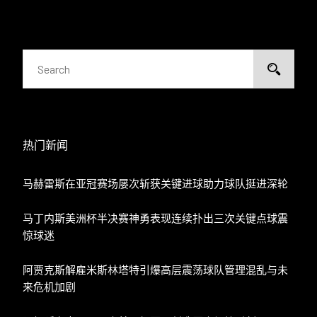
热门新闻
马赫雷斯在亚冠赛场屡次斩获关键进球助力球队挺进深轮
马丁内斯美洲杯半决赛神勇表现连续扑出三次关键点球震
惊球迷
阿贾克斯解雇米斯林塔特引爆高层震荡球队管理混乱与未
来危机加剧