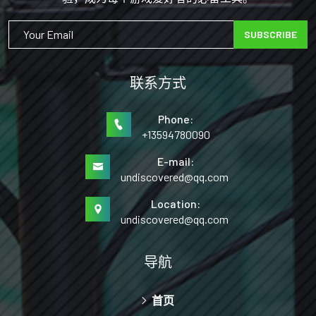
SUBSCRIBE
联系方式
Phone:
+13594780090
E-mail:
undiscovered@qq.com
Location:
undiscovered@qq.com
导航
首页