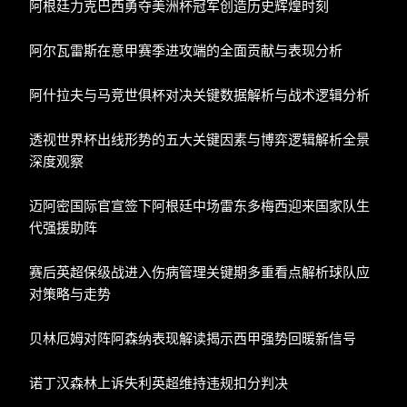
阿根廷力克巴西勇夺美洲杯冠军创造历史辉煌时刻
阿尔瓦雷斯在意甲赛季进攻端的全面贡献与表现分析
阿什拉夫与马竞世俱杯对决关键数据解析与战术逻辑分析
透视世界杯出线形势的五大关键因素与博弈逻辑解析全景
深度观察
迈阿密国际官宣签下阿根廷中场雷东多梅西迎来国家队生
代强援助阵
赛后英超保级战进入伤病管理关键期多重看点解析球队应
对策略与走势
贝林厄姆对阵阿森纳表现解读揭示西甲强势回暖新信号
诺丁汉森林上诉失利英超维持违规扣分判决