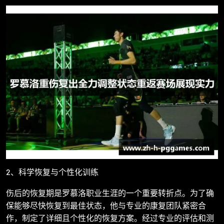
2、科学恢复与个性化训练
伤后的恢复期是罗慕洛职业生涯的一个重要转折点。为了确
保能够尽快恢复到最佳状态，他与专业的康复团队紧密合
作，制定了详细且个性化的恢复方案。经过专业的评估和测