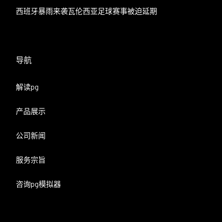
西班牙暴雨来袭瓦伦西亚足球赛事被迫延期
导航
解读pg
产品展示
公司新闻
服务宗旨
咨询pg模拟器