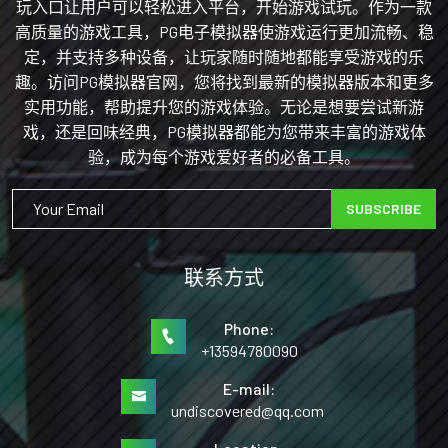
玩入口让用户可以轻松进入平台，开始游戏试玩。作为一款
高质量的游戏工具，PG电子模拟器使游戏运行更加流畅、稳
定，并支持多种设备，让玩家随时随地都能享受游戏的乐
趣。访问PG模拟器官网，您将找到最新的模拟器版本和更多
实用功能，帮助提升您的游戏体验。无论是想要尝试新游
戏，还是回味经典，PG模拟器都能为您带来丰富的游戏体
验，成为每个游戏爱好者的必备工具。
SUBSCRIBE
联系方式
Phone:
+13594780090
E-mail:
undiscovered@qq.com