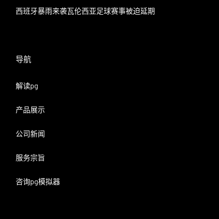
西班牙暴雨来袭瓦伦西亚足球赛事被迫延期
导航
解读pg
产品展示
公司新闻
服务宗旨
咨询pg模拟器