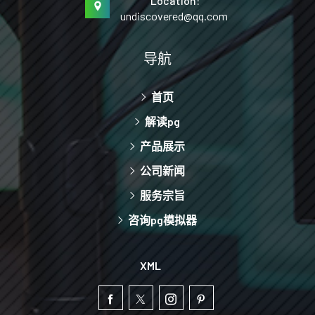
Location:
undiscovered@qq.com
导航
首页
解读pg
产品展示
公司新闻
服务宗旨
咨询pg模拟器
XML