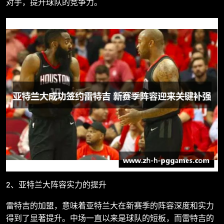
对手，提升球队的竞争力。
2、亚特兰大阵容实力的提升
雷特吉的加盟，意味着亚特兰大在新赛季的阵容深度和实力
得到了显著提升。中场一直以来是球队的短板，而雷特吉的