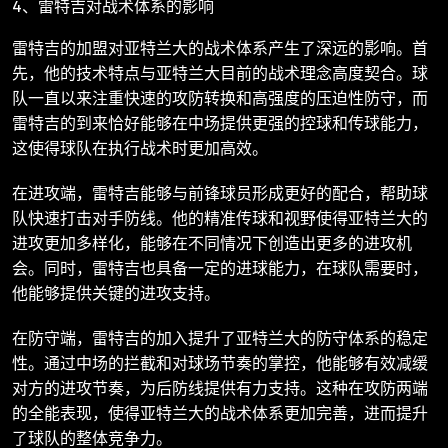
4、雷特吉对战术体系的影响
雷特吉的加盟对亚特兰大的战术体系产生了深远的影响。首
先，他的技术特点与亚特兰大目前的战术理念高度契合。球
队一直以来注重快速的攻防转换和高强度的压迫性防守，而
雷特吉的到来恰好能够在中场提供更强的控球和传球能力，
这使得球队在执行战术时更加高效。
在进攻端，雷特吉能够与前锋球员形成更好的配合，帮助球
队快速打击对手防线。他的精准传球和视野使得亚特兰大的
进攻更加多样化，能够在不同情况下创造出更多的进攻机
会。同时，雷特吉也具备一定的进球能力，在球队需要时，
他能够提供关键的进攻支持。
在防守端，雷特吉的加入提升了亚特兰大的防守体系的稳定
性。通过中场的拦截和对球场节奏的掌控，他能够有效减缓
对方的进攻节奏，为后防线提供有力支持。这种在攻防两端
的全能表现，使得亚特兰大的战术体系更加完善，进而提升
了球队的整体竞争力。