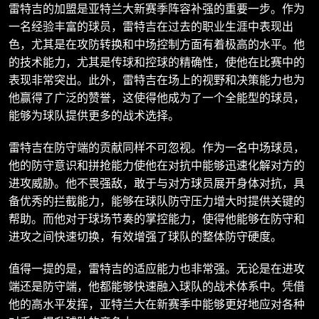
雷特吉的加盟是亚特兰大新赛季阵容补强的重要一步。作为
一名经验丰富的球员，雷特吉在过去的职业生涯中表现出
色，尤其是在攻防转换和中场控制方面有着极高的水平。他
的技术能力，尤其是传球和控球的精确性，使他在比赛中的
表现非常突出。此外，雷特吉在场上的视野和决策能力也为
他赢得了广泛的赞誉，这使得他成为了一个全能型的球员，
能够为球队提供更多的战术选择。
雷特吉在防守端的贡献同样不可忽视。作为一名中场球员，
他的防守意识和拼抢能力使他在对抗中能够迅速化解对方的
进攻威胁。他不畏强敌，敢于与对方球员展开身体对抗，具
备优秀的拦截能力，能够在球队防守压力增大时提供关键的
帮助。而他对于球场节奏的掌控能力，使得他能够在防守和
进攻之间快速切换，有效增强了球队的整体防守硬度。
值得一提的是，雷特吉的适应能力也非常强。无论是在进攻
端还是防守端，他都能够快速融入球队的战术体系中。凭借
他的高水平发挥，亚特兰大在新赛季中能够更好地应对各种