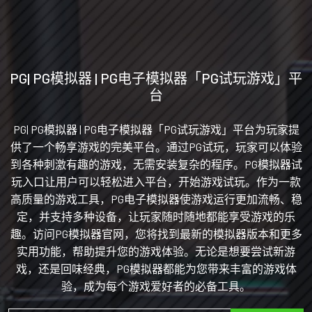
PG| PG模拟器 | PG电子模拟器「PG试玩游戏」平
台
PG| PG模拟器 | PG电子模拟器「PG试玩游戏」平台为玩家提
供了一个畅享游戏的完美平台。通过PG试玩，玩家可以体验
到各种刺激有趣的游戏，无需安装复杂的程序。PG模拟器试
玩入口让用户可以轻松进入平台，开始游戏试玩。作为一款
高质量的游戏工具，PG电子模拟器使游戏运行更加流畅、稳
定，并支持多种设备，让玩家随时随地都能享受游戏的乐
趣。访问PG模拟器官网，您将找到最新的模拟器版本和更多
实用功能，帮助提升您的游戏体验。无论是想要尝试新游
戏，还是回味经典，PG模拟器都能为您带来丰富的游戏体
验，成为每个游戏爱好者的必备工具。