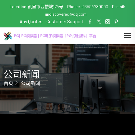
Location:凯里市匹搂坡174号
Phone: +13594780090
E-mail:
undiscovered@qq.com
Any Quotes
Customer Support
公司新闻
首页
公司新闻