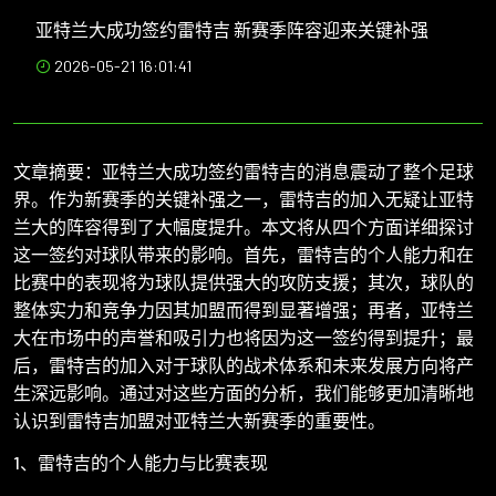
亚特兰大成功签约雷特吉 新赛季阵容迎来关键补强
2026-05-21 16:01:41
文章摘要：亚特兰大成功签约雷特吉的消息震动了整个足球
界。作为新赛季的关键补强之一，雷特吉的加入无疑让亚特
兰大的阵容得到了大幅度提升。本文将从四个方面详细探讨
这一签约对球队带来的影响。首先，雷特吉的个人能力和在
比赛中的表现将为球队提供强大的攻防支援；其次，球队的
整体实力和竞争力因其加盟而得到显著增强；再者，亚特兰
大在市场中的声誉和吸引力也将因为这一签约得到提升；最
后，雷特吉的加入对于球队的战术体系和未来发展方向将产
生深远影响。通过对这些方面的分析，我们能够更加清晰地
认识到雷特吉加盟对亚特兰大新赛季的重要性。
1、雷特吉的个人能力与比赛表现