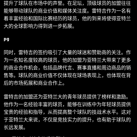
提升了球队在市场中的声誉。在足坛，顶级球员的加盟往往
能够带动球队的商业价值和媒体关注度。雷特吉作为一名有
着丰富经验和国际比赛经历的球员，他的到来将使得亚特兰
大的全球影响力得到进一步拓展。
pg
同时，雷特吉的签约吸引了大量的球迷和赞助商的关注。作
为一名知名度较高的球员，他的加盟为亚特兰大带来了更多
的商业合作机会，包括品牌代言、赛事直播和周边商品的销
售等。球队的商业价值不仅体现在球场表现上，也体现在背
后的市场拓展和商业合作上。
雷特吉的加盟还为亚特兰大的青年球员提供了榜样和激励。
他作为一名经验丰富的球员，能够在训练中为年轻球员提供
宝贵的经验和指导，从而提高整个球队的技战术水平。这对
于亚特兰大来说，不仅是竞技实力的提升，也有助于球队的
长远发展。