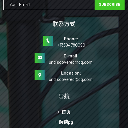
SUBSCRIBE
联系方式
Phone:
+13594780090
E-mail:
undiscovered@qq.com
Location:
undiscovered@qq.com
导航
首页
解读pg