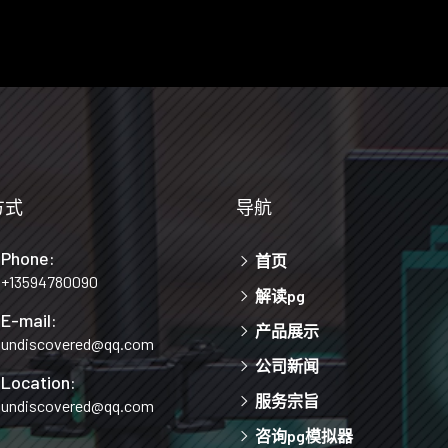
方式
导航
Phone:
首页
+13594780090
解读pg
E-mail:
产品展示
undiscovered@qq.com
公司新闻
Location:
服务宗旨
undiscovered@qq.com
咨询pg模拟器