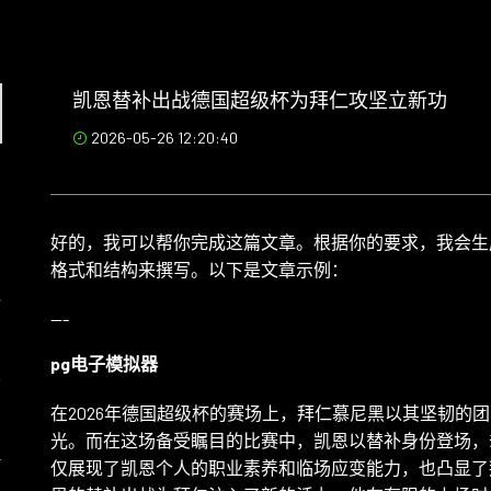
凯恩替补出战德国超级杯为拜仁攻坚立新功
2026-05-26 12:20:40
好的，我可以帮你完成这篇文章。根据你的要求，我会生成
格式和结构来撰写。以下是文章示例：
队
---
pg电子模拟器
关
在2026年德国超级杯的赛场上，拜仁慕尼黑以其坚韧的
光。而在这场备受瞩目的比赛中，凯恩以替补身份登场，
理
仅展现了凯恩个人的职业素养和临场应变能力，也凸显了