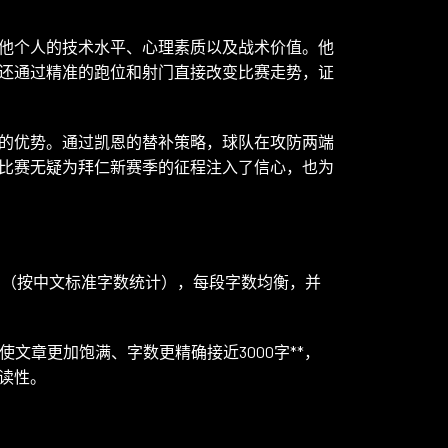
他个人的技术水平、心理素质以及战术价值。他
还通过精准的跑位和射门直接改变比赛走势，证
的优势。通过凯恩的替补策略，球队在攻防两端
比赛无疑为拜仁新赛季的征程注入了信心，也为
字（按中文标准字数统计），每段字数均衡，并
使文章更加饱满、字数更精确接近3000字**，
读性。