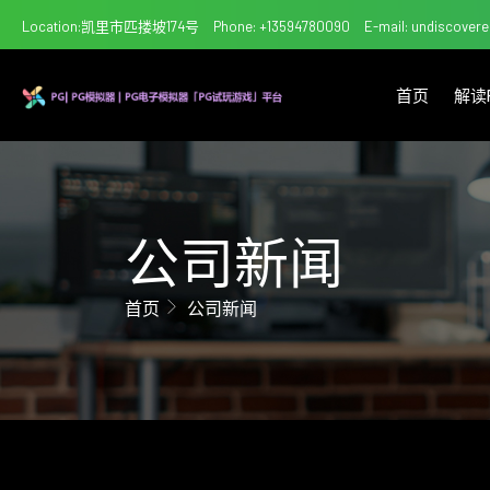
Location:凯里市匹搂坡174号
Phone: +13594780090
E-mail: undiscove
首页
解读
公司新闻
首页
公司新闻