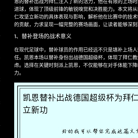
恩的替补出战为拜仁注入了新的活力，他在有限的上场时
进球，体现了顶级前锋的敏锐嗅觉和决胜能力。本文将从
时
仁攻坚立新功的具体表现与影响，解析他在比赛中的技术
的贡献，力求呈现一幅完整的赛场画面，让读者能够深刻
现
1、替补登场的战术意义
在现代足球中，替补球员的作用已经远不只是填补上场人
术
任。凯恩本场以替补身份出战德国超级杯，体现了拜仁教
虑。选择在关键时刻派上凯恩，不仅能够在对手体能下降
力。
辑
来
解