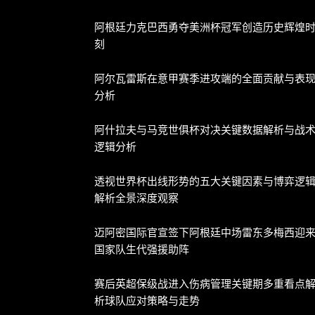
阿根廷力克巴西勇夺美洲杯冠军创造历史辉煌
刻
阿尔瓦雷斯在意甲赛季进攻端的全面贡献与表
分析
阿什拉夫与马竞世俱杯对决关键数据解析与战
逻辑分析
透视世界杯出线形势的五大关键因素与博弈逻
解析全景深度观察
迈阿密国际官宣签下阿根廷中场雷东多梅西迎
国家队生代强援助阵
赛后英超保级战进入伤病管理关键期多重看点
析球队应对策略与走势