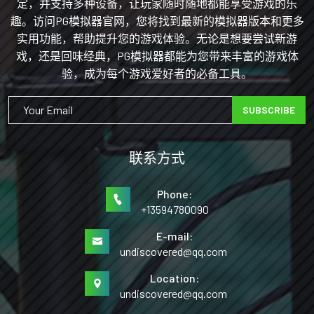
定，并支持多种设备，让玩家随时随地都能享受游戏的乐
趣。访问PG模拟器官网，您将找到最新的模拟器版本和更多
实用功能，帮助提升您的游戏体验。无论是想要尝试新游
戏，还是回味经典，PG模拟器都能为您带来丰富的游戏体
验，成为每个游戏爱好者的必备工具。
SUBSCRIBE
联系方式
Phone:
+13594780090
E-mail:
undiscovered@qq.com
Location:
undiscovered@qq.com