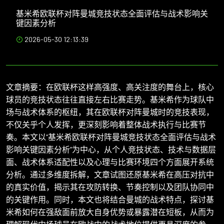
基米希欧联杯对阵曼城竞技状态全面评估与战术影响关
键因素分析
2026-05-30 12:13:39
文章摘要：在欧联杯这样高强度、高关注度的舞台上，核心
球员的竞技状态往往直接左右比赛走势。基米希作为球队中
场与战术体系的枢纽，其在欧联杯对阵曼城时的竞技表现，
不仅关乎个人发挥，更深刻影响着整体战术执行与比赛节
奏。本文以“基米希欧联杯对阵曼城竞技状态全面评估与战术
影响关键因素分析”为中心，从个人竞技状态、技术与数据层
面、战术体系适配性以及心理与比赛环境四个方面展开系统
分析。通过多维度拆解，文章试图还原基米希在高压对抗中
的真实价值，揭示其在攻防转换、节奏控制以及团队协同中
的关键作用。同时，本文也将结合曼城的战术特点，探讨基
米希如何在强敌面前放大自身优势或暴露潜在短板，从而为