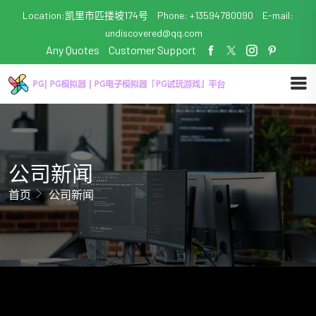
Location:凯里市匹搂坡174号
Phone: +13594780090
E-mail:
undiscovered@qq.com
Any Quotes
Customer Support
公司新闻
首页
公司新闻