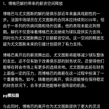
1、博格巴解约带来的薪资空间释放
博格巴与尤文图斯的解约是俱乐部近年来最具戏剧性的一
步。法国中场球员在尤文图斯的合同本应持续到2026年，但
由于一系列的伤病问题和场外因素，他的表现未能达到预
期。解约不仅意味着博格巴无法继续为球队提供实力支持，
同时也为尤文图斯腾出了巨额薪资空间。这一空间的释放无
疑为尤文图斯未来的引援计划提供了有力支持。
博格巴离开后的薪资腾出后，尤文图斯将能够减少球队整体
的支出，这不仅有助于改善俱乐部的财务状况，还使得他们
能够在转会市场上有更多的选择余地。尤文图斯此前在财务
上面临一定的压力，而博格巴的高薪在这一过程中扮演了一
个重要角色。如今，随着他的离开，俱乐部能够在保持稳定
的财务状况下，去寻求其他能够补强阵容的机会。
pg模拟器
与此同时，博格巴的离开也为尤文图斯提供了更大的灵活