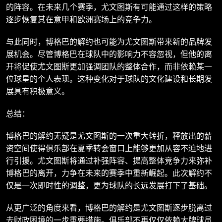
的阵容。在未来几个赛季，尤文图斯有可能通过这样的策略
逐步恢复其在意甲和欧洲赛场上的竞争力。
与此同时，博格巴的解约也可能为尤文图斯带来新的品牌发
展机会。尽管博格巴在球队中的影响力不容忽视，但他的离
开将促使尤文图斯更加强调团队的整体合作，而非依赖某一
位球星的个人表现。这种变化对于球队的文化建设和长期发
展具有积极意义。
总结：
博格巴的解约无疑是尤文图斯的一次重大转折，释放出的薪
资空间使得俱乐部在夏季转会窗口上能够更加从容不迫地进
行引援。尤文图斯将通过补强阵容、提高整体竞争力来弥补
博格巴的离开，力争在未来的赛季中重新崛起。此次解约不
仅是一次即时性的调整，更为球队的长远发展打下了基础。
从更广泛的角度来看，博格巴的解约是尤文图斯逐步脱离过
去财政困境的一步重要措施。俱乐部不再仅仅依赖大牌球员