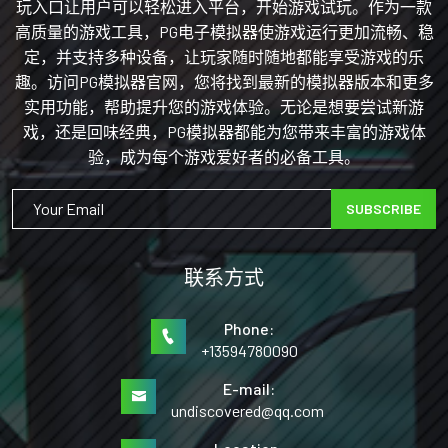
玩入口让用户可以轻松进入平台，开始游戏试玩。作为一款
高质量的游戏工具，PG电子模拟器使游戏运行更加流畅、稳
定，并支持多种设备，让玩家随时随地都能享受游戏的乐
趣。访问PG模拟器官网，您将找到最新的模拟器版本和更多
实用功能，帮助提升您的游戏体验。无论是想要尝试新游
戏，还是回味经典，PG模拟器都能为您带来丰富的游戏体
验，成为每个游戏爱好者的必备工具。
SUBSCRIBE
联系方式
Phone:
+13594780090
E-mail:
undiscovered@qq.com