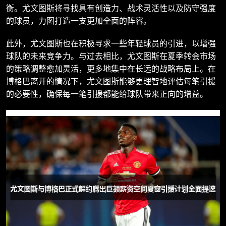
衡。尤文图斯将寻找具有创造力、战术灵活性以及防守强度
的球员，力图打造一支更加全面的阵容。
此外，尤文图斯也在积极寻求一些年轻球员的引进，以增强
球队的未来竞争力。与过去相比，尤文图斯在夏季转会市场
的策略调整愈加灵活，更多地集中在长远的战略布局上。在
博格巴离开的情况下，尤文图斯能够更理智地评估每笔引援
的必要性，确保每一笔引援都能给球队带来正向的增益。