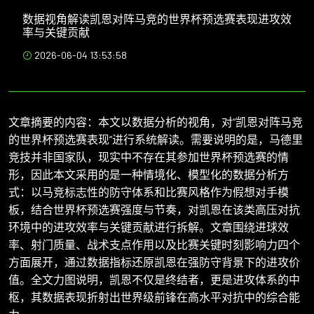
数据视角解读凯恩对阵马竞的世界杯预选赛表现进攻效
率与关键贡献
2026-06-04 13:53:58
文章摘要的内容：本文以数据分析的视角，对“凯恩对阵马竞
的世界杯预选赛表现”进行系统解读。需要说明的是，马德里
竞技并非国家队，现实中不存在其参加世界杯预选赛的情
形，因此本文采用的是一种情境化、模型化的数据分析方
式：以马竞标志性的防守体系和比赛风格作为假想对手模
板，结合世界杯预选赛强度与节奏，对凯恩在该类高压对抗
环境中的进攻效率与关键贡献进行拆解。文章围绕进球效
率、射门质量、战术支点作用以及比赛关键时刻影响力四个
方面展开，通过数据指标还原凯恩在强防守背景下的进攻价
值。全文力图说明，凯恩不仅是终结者，更是进攻体系的中
枢，其数据表现折射出世界级前锋在高水平对抗中的综合能