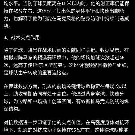
均水平。当防守球员距离在1.5米以内时，他的射正率仍能保
持在45%左右，这体现了其出色的身体平衡和快速出脚能
力，也解释了他为何能在马竞风格的贴身防守中持续制造威
胁。
3、战术支点作用
除了进球，凯恩在战术层面的贡献同样关键。数据显示，在
模拟对阵马竞的预选赛环境中，他的场均触球次数超过45
次，远高于传统“禁区型前锋”。这说明他频繁回撤参与组织，
是球队由守转攻的重要连接点。
在传球数据方面，凯恩的前场关键传球数稳定在每场2次以
上，助攻预期值同样处于高位。他通过背身拿球、快速分
球，为边路和中场插上创造空间，有效撕扯马竞式防线的纵
深结构。
对抗数据进一步印证了他的支点价值。在高强度身体对抗环
境下，凯恩的对抗成功率保持在55%左右，这使得球队能够