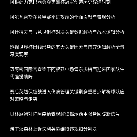
阿根廷力克巴西勇夺美洲杯冠军创造历史辉煌时刻
阿尔瓦雷斯在意甲赛季进攻端的全面贡献与表现分析
阿什拉夫与马竞世俱杯对决关键数据解析与战术逻辑分析
透视世界杯出线形势的五大关键因素与博弈逻辑解析全景
深度观察
迈阿密国际官宣签下阿根廷中场雷东多梅西迎来国家队生
代强援助阵
赛后英超保级战进入伤病管理关键期多重看点解析球队应
对策略与走势
贝林厄姆对阵阿森纳表现解读揭示西甲强势回暖新信号
诺丁汉森林上诉失利英超维持违规扣分判决