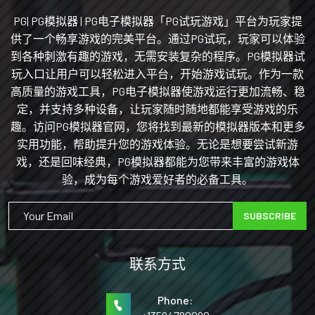
PG| PG模拟器 | PG电子模拟器「PG试玩游戏」平台为玩家提
供了一个畅享游戏的完美平台。通过PG试玩，玩家可以体验
到各种刺激有趣的游戏，无需安装复杂的程序。PG模拟器试
玩入口让用户可以轻松进入平台，开始游戏试玩。作为一款
高质量的游戏工具，PG电子模拟器使游戏运行更加流畅、稳
定，并支持多种设备，让玩家随时随地都能享受游戏的乐
趣。访问PG模拟器官网，您将找到最新的模拟器版本和更多
实用功能，帮助提升您的游戏体验。无论是想要尝试新游
戏，还是回味经典，PG模拟器都能为您带来丰富的游戏体
验，成为每个游戏爱好者的必备工具。
SUBSCRIBE
联系方式
Phone: