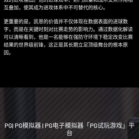
互叠加，使其成为进攻体系中不可替代的核心。
更重要的是，凯恩的价值并不仅体现在数据表面的进球数
字，而是在关键时刻对比赛走势的影响力。通过数据化解读
可以清晰看到，他是一名能够在强防守环境下稳定改变比赛
结果的世界级前锋，这正是其长期立足顶级舞台的根本原
因。
PG| PG模拟器 | PG电子模拟器「PG试玩游戏」平
台