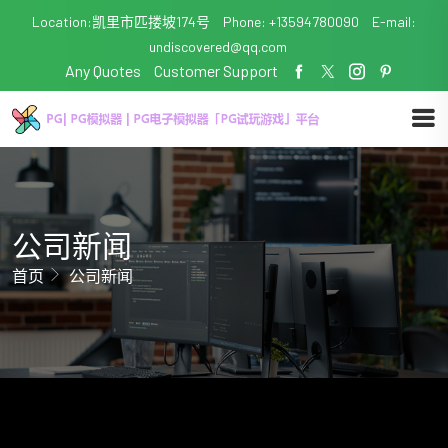
Location:凯里市匹搂坡174号
Phone: +13594780090
E-mail:
undiscovered@qq.com
Any Quotes
Customer Support
公司新闻
首页
公司新闻