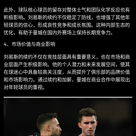
此外，球队核心球员的留存对整体士气和团队化学反应也有
积极影响。刘易斯的续约不仅稳定了防线，也增强了其他年
轻球员的信心，形成良性竞争和成长氛围。这种内部生态的
优化，有助于曼城在国内外赛场上保持长期竞争力。
4、市场价值与商业影响
刘易斯的续约不仅在竞技层面具有重要意义，也在市场和商
业层面产生积极影响。他的个人潜力和未来发展空间，使其
在球迷心中具备较高关注度，从而提升了俱乐部的品牌价值
和市场影响力。通过续约和加薪，曼城在商业合作中展现出
对年轻球员的重视。