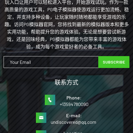
玩入口让用户可以轻松进入平台，开始游戏试玩。作为一款
高质量的游戏工具，PG电子模拟器使游戏运行更加流畅、稳
定，并支持多种设备，让玩家随时随地都能享受游戏的乐
趣。访问PG模拟器官网，您将找到最新的模拟器版本和更多
实用功能，帮助提升您的游戏体验。无论是想要尝试新游
戏，还是回味经典，PG模拟器都能为您带来丰富的游戏体
验，成为每个游戏爱好者的必备工具。
SUBSCRIBE
联系方式
Phone:
+13594780090
E-mail:
undiscovered@qq.com