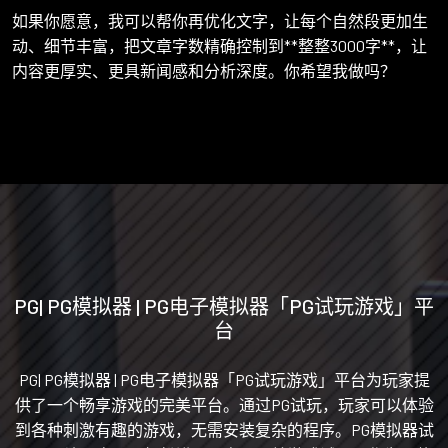
如果你愿意，我可以帮你再优化文字，让每个自然段更加生
动、细节丰富，把文章字数精确控制到**整整3000字**，让
内容更厚实、更具新闻感和分析深度。你希望我做吗？
PG| PG模拟器 | PG电子模拟器「PG试玩游戏」平
台
PG| PG模拟器 | PG电子模拟器「PG试玩游戏」平台为玩家提
供了一个畅享游戏的完美平台。通过PG试玩，玩家可以体验
到各种刺激有趣的游戏，无需安装复杂的程序。PG模拟器试