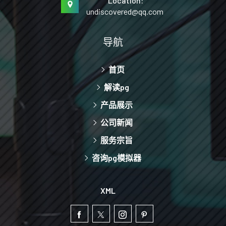
Location:
undiscovered@qq.com
导航
首页
解读pg
产品展示
公司新闻
服务宗旨
咨询pg模拟器
XML