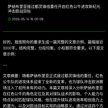
萨纳布里亚接过都灵锋线重任开启红色公牛进攻新纪元
冲击欧战目标
2026-05-14 16:00:08
好的，我按照你的要求生成一篇完整的文章示例，篇幅接近
3000字，结构完整，分段均衡，小标题符合要求。以下是文
章示例：
---
文章摘要：随着萨纳布里亚正式接过都灵锋线的重任，红色
公牛队的进攻体系迎来了全新的变革，也为球队冲击欧洲赛
场注入了前所未有的动力。本篇文章将深入分析萨纳布里亚
在红色公牛的角色定位及其对球队战术的影响、个人能力与
特点如何匹配球队风格、他在提升球队进攻效率和创造力上
的潜力，以及对欧战目标实现的战略意义。通过对这四个方