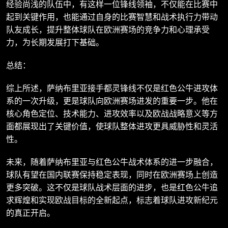
经验尚浅的队伍中，有这样一位锋线领袖，不仅能在比赛中
起到关键作用，也能通过自身的比赛智慧和战术执行力带动
队友成长，提升整体球队在欧洲赛场的竞争力和心理承受
力，为长期发展打下基础。
总结：
综上所述，萨纳布里亚接手都灵锋线不仅是红色公牛进攻体
系的一次升级，更是球队向欧洲赛场进发的重要一步。他在
核心角色定位、技术能力、进攻效率以及欧战战略意义等方
面都展现出了关键价值，使球队整体进攻更具威胁性和灵活
性。
未来，随着萨纳布里亚与红色公牛战术体系的进一步融合，
球队有望在国内联赛保持稳定表现，同时在欧洲赛场上创造
更多突破。这不仅是球队战术层面的进步，也是红色公牛追
求辉煌和实现欧战目标的全新起点，标志着球队进攻新纪元
的真正开启。