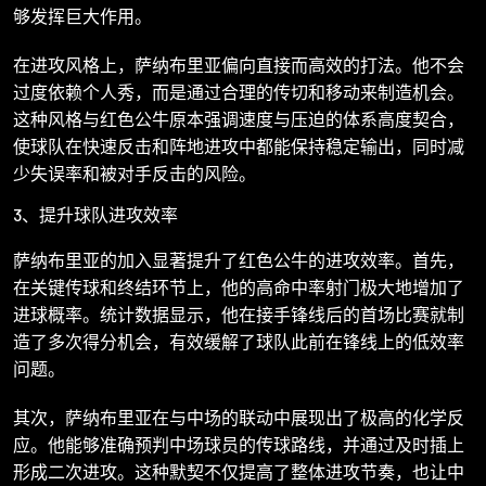
够发挥巨大作用。
在进攻风格上，萨纳布里亚偏向直接而高效的打法。他不会
过度依赖个人秀，而是通过合理的传切和移动来制造机会。
这种风格与红色公牛原本强调速度与压迫的体系高度契合，
使球队在快速反击和阵地进攻中都能保持稳定输出，同时减
少失误率和被对手反击的风险。
3、提升球队进攻效率
萨纳布里亚的加入显著提升了红色公牛的进攻效率。首先，
在关键传球和终结环节上，他的高命中率射门极大地增加了
进球概率。统计数据显示，他在接手锋线后的首场比赛就制
造了多次得分机会，有效缓解了球队此前在锋线上的低效率
问题。
其次，萨纳布里亚在与中场的联动中展现出了极高的化学反
应。他能够准确预判中场球员的传球路线，并通过及时插上
形成二次进攻。这种默契不仅提高了整体进攻节奏，也让中