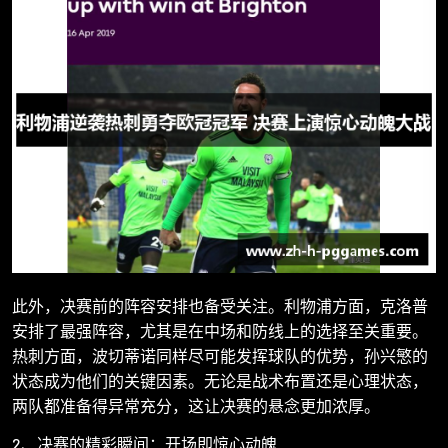
此外，决赛前的阵容安排也备受关注。利物浦方面，克洛普
安排了最强阵容，尤其是在中场和防线上的选择至关重要。
热刺方面，波切蒂诺同样尽可能发挥球队的优势，孙兴慜的
状态成为他们的关键因素。无论是战术布置还是心理状态，
两队都准备得异常充分，这让决赛的悬念更加浓厚。
2、决赛的精彩瞬间：开场即惊心动魄