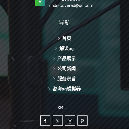
undiscovered@qq.com
导航
首页
解读pg
产品展示
公司新闻
服务宗旨
咨询pg模拟器
XML