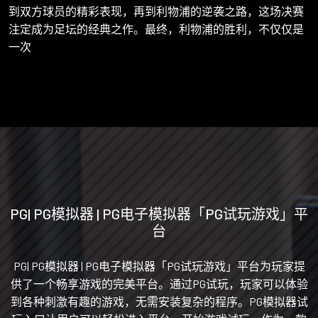
到双方球员的精彩表现，再到利物浦的逆袭之路，这场决赛
注定成为足坛的经典之作。最终，利物浦的胜利，不仅仅是
一次
PG| PG模拟器 | PG电子模拟器「PG试玩游戏」平
台
PG| PG模拟器 | PG电子模拟器「PG试玩游戏」平台为玩家提
供了一个畅享游戏的完美平台。通过PG试玩，玩家可以体验
到各种刺激有趣的游戏，无需安装复杂的程序。PG模拟器试