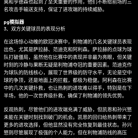
奥和亨德森也起到了至关重要的作用，他们不断给前场的三
名攻击手输送支持，保证了进攻端的持续威胁。
pg模拟器
3、双方关键球员的表现分析
在这场惊心动魄的欧冠决赛中，利物浦的几名关键球员表现
出色，尤其是萨拉赫、范迪克和阿利森。萨拉赫的点球为球
队打破僵局，虽然他在比赛中的表现并非最为亮眼，但关键
时刻的冷静与果断无疑是利物浦夺冠的重要因素。范迪克作
为球队的防线核心，展现了世界级的防守水平，无论是空中
球的争顶，还是地面上的拦截，都极为稳健。阿利森在比赛
中的几次关键扑救，也让热刺的进攻难以得手，特别是在下
半场，他的一次世界级扑救，确保了利物浦的领先优势。
反观热刺，尽管他们的进攻端充满了威胁，但凯恩和孙兴慜
未能在关键时刻找到破门的机会。凯恩的回归给热刺带来了
更多的进攻选择，但他显然没有完全恢复到最佳状态。孙兴
慜则尽管展现了极强的个人能力，但在利物浦防线的高压