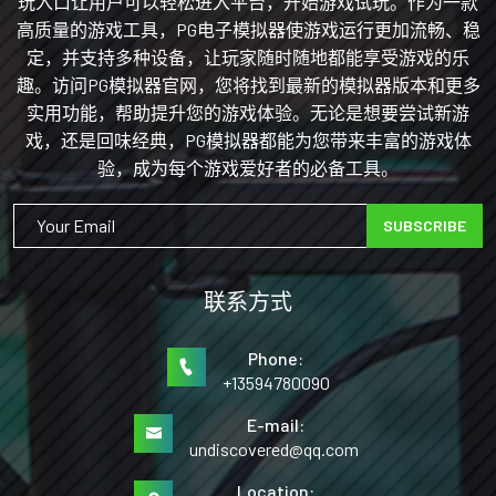
玩入口让用户可以轻松进入平台，开始游戏试玩。作为一款
高质量的游戏工具，PG电子模拟器使游戏运行更加流畅、稳
定，并支持多种设备，让玩家随时随地都能享受游戏的乐
趣。访问PG模拟器官网，您将找到最新的模拟器版本和更多
实用功能，帮助提升您的游戏体验。无论是想要尝试新游
戏，还是回味经典，PG模拟器都能为您带来丰富的游戏体
验，成为每个游戏爱好者的必备工具。
SUBSCRIBE
联系方式
Phone:
+13594780090
E-mail:
undiscovered@qq.com
Location: