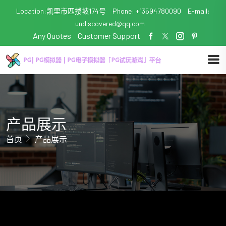
Location:凯里市匹搂坡174号
Phone: +13594780090
E-mail:
undiscovered@qq.com
Any Quotes
Customer Support
产品展示
首页
产品展示