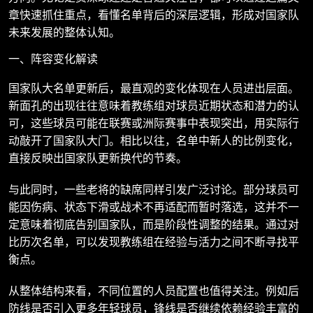
章快速抓住重点，看懂名单背后的深层逻辑，形成对国家队
未来发展的整体认知。
一、阵容变化解读
国家队大名单更新后，最直观的变化体现在人员进出层面。
新面孔的出现往往意味着教练组对球员近期状态和潜力的认
可，这些球员可能在联赛或洲际赛事中表现突出，用实际行
动敲开了国家队大门。相比以往，名单中新人的比例变化，
直接反映出国家队更新换代的节奏。
与此同时，一些老将的缺席同样引发广泛讨论。部分球员可
能因伤病、状态下滑或战术不再适配而暂时落选，这并不一
定意味着彻底告别国家队，而是阶段性调整的结果。通过对
比历次名单，可以发现教练组在经验与活力之间不断寻找平
衡点。
从整体结构来看，不同位置的人员配置也值得关注。例如后
防线是否引入更多年轻球员，锋线是否继续依赖经验丰富的